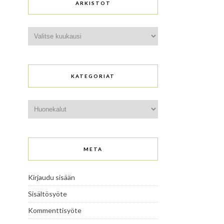
ARKISTOT
Arkistot
KATEGORIAT
Kategoriat
META
Kirjaudu sisään
Sisältösyöte
Kommenttisyöte