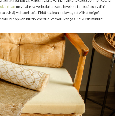
renauhat reunoissa. Halusin vaalia vanhan vintagekalusteen henkeä, ja
rokankaan
myymälässä verhoilukankaita hivellen, ja mietin jo tyylini
utta tylsiä) vaihtoehtoja. Ehkä haaleaa pellavaa, tai villisti beigeä
makuuni sopivan hillitty chenille-verhoilukangas. Se kuiski minulle