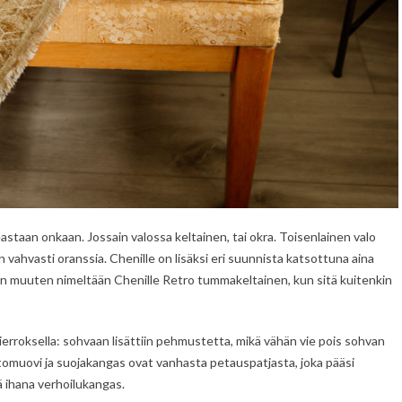
eastaan onkaan. Jossain valossa keltainen, tai okra. Toisenlainen valo
n vahvasti oranssia. Chenille on lisäksi eri suunnista katsottuna aina
on muuten nimeltään Chenille Retro tummakeltainen, kun sitä kuitenkin
erroksella: sohvaan lisättiin pehmustetta, mikä vähän vie pois sohvan
omuovi ja suojakangas ovat vanhasta petauspatjasta, joka pääsi
 ihana verhoilukangas.