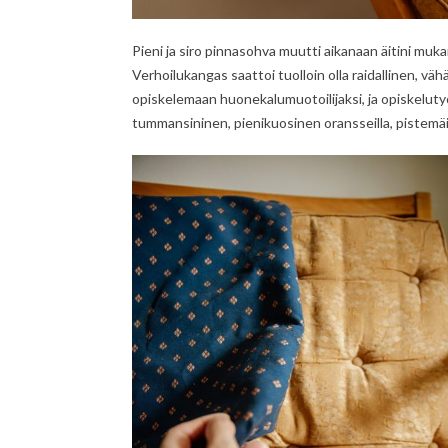
Pieni ja siro pinnasohva muutti aikanaan äitini m
Verhoilukangas saattoi tuolloin olla raidallinen, väh
opiskelemaan huonekalumuotoilijaksi, ja opiskelutyö
tummansininen, pienikuosinen oransseilla, pistemäisi