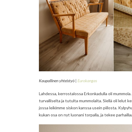
Kaupallinen yhteistyö |
Eurokangas
Lahdessa, kerrostalossa Erkonkadulla oli mummola. Sin
turvalliselta ja tutulta mummolalta. Siellä oli lelut
jossa leikimme siskon kanssa usein piilosta. Kylp
kukan osa on nyt luonani torpalla, ja tekee parhaill