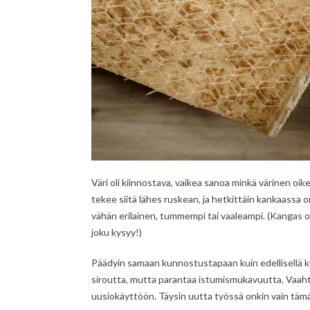
Väri oli kiinnostava, vaikea sanoa minkä värinen oik
tekee siitä lähes ruskean, ja hetkittäin kankaassa o
vähän erilainen, tummempi tai vaaleampi. (Kangas 
joku kysyy!)
Päädyin samaan kunnostustapaan kuin edellisellä ki
siroutta, mutta parantaa istumismukavuutta. Vaaht
uusiokäyttöön. Täysin uutta työssä onkin vain tämä