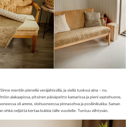
ne mentiin pienellä veräjähissillä, ja siellä tuoksui aina – no,
 keittiön alakaapissa, pitsinen päiväpeitto kamarissa ja pieni vaatehuone,
yhuoneessa oli amme, olohuoneessa pinnasohva ja posliinikukka. Saman
aan ehkä neljättä kertaa kukkia tälle vuodelle. Tuntuu viihtyvän.