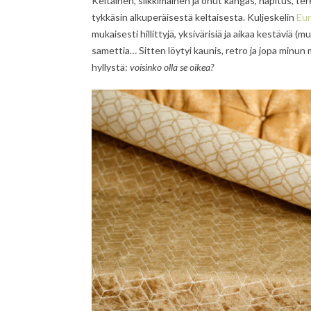
Keltainen, silkkimäinen ja ohut kangas, napitus, te
tykkäsin alkuperäisestä keltaisesta. Kuljeskelin
Eu
mukaisesti hillittyjä, yksivärisiä ja aikaa kestäviä (m
samettia… Sitten löytyi kaunis, retro ja jopa minun 
hyllystä:
voisinko olla se oikea?