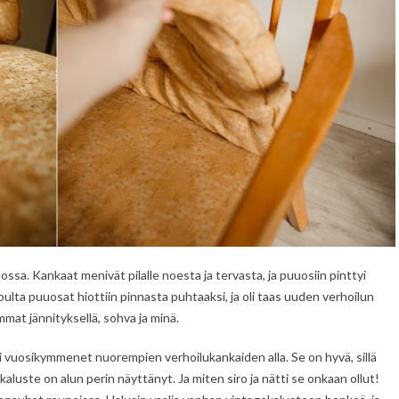
ssa. Kankaat menivät pilalle noesta ja tervasta, ja puuosiin pinttyi
lta puuosat hiottiin pinnasta puhtaaksi, ja oli taas uuden verhoilun
mat jännityksellä, sohva ja minä.
ki vuosikymmenet nuorempien verhoilukankaiden alla. Se on hyvä, sillä
kaluste on alun perin näyttänyt. Ja miten siro ja nätti se onkaan ollut!