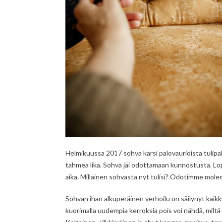
Helmikuussa 2017 sohva kärsi palovaurioista tulipalo
tahmea lika. Sohva jäi odottamaan kunnostusta. Lopu
aika. Millainen sohvasta nyt tulisi? Odotimme molem
Sohvan ihan alkuperäinen verhoilu on säilynyt kaik
kuorimalla uudempia kerroksia pois voi nähdä, miltä 