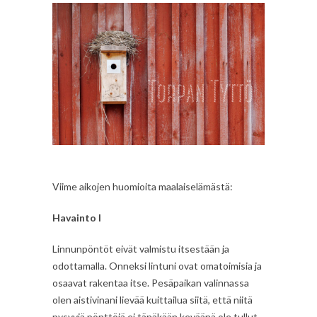
Viime aikojen huomioita maalaiselämästä:
Havainto I
Linnunpöntöt eivät valmistu itsestään ja
odottamalla. Onneksi lintuni ovat omatoimisia ja
osaavat rakentaa itse. Pesäpaikan valinnassa
olen aistivinani lievää kuittailua siitä, että niitä
pysyviä pönttöjä ei tänäkään keväänä ole tullut