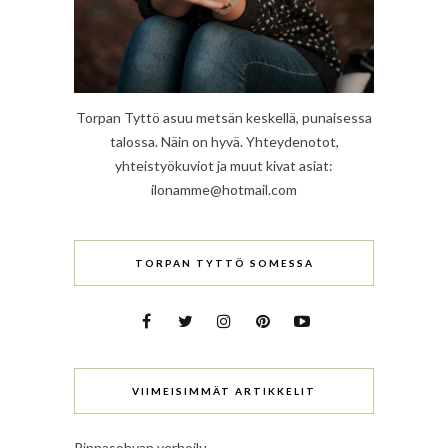
Torpan Tyttö asuu metsän keskellä, punaisessa
talossa. Näin on hyvä. Yhteydenotot,
yhteistyökuviot ja muut kivat asiat:
ilonamme@hotmail.com
TORPAN TYTTÖ SOMESSA
VIIMEISIMMÄT ARTIKKELIT
Pinnasohvan verhoilu