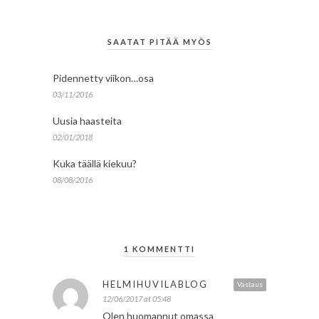
SAATAT PITÄÄ MYÖS
Pidennetty viikon…osa
03/11/2016
Uusia haasteita
02/01/2018
Kuka täällä kiekuu?
08/08/2016
1 KOMMENTTI
HELMIHUVILABLOG
Vastaus
12/06/2017 at 05:48
Olen huomannut omassa