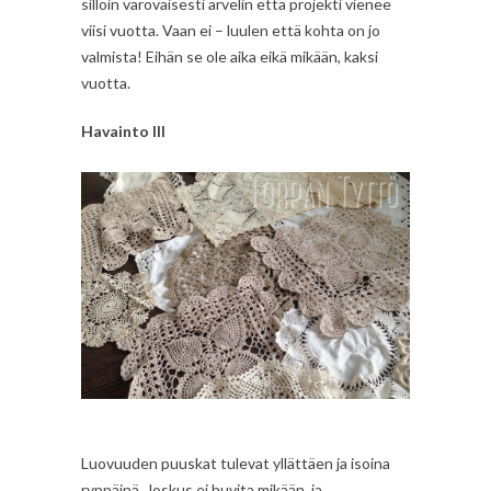
silloin varovaisesti arvelin että projekti vienee
viisi vuotta. Vaan ei – luulen että kohta on jo
valmista! Eihän se ole aika eikä mikään, kaksi
vuotta.
Havainto III
Luovuuden puuskat tulevat yllättäen ja isoina
ryppäinä. Joskus ei huvita mikään, ja