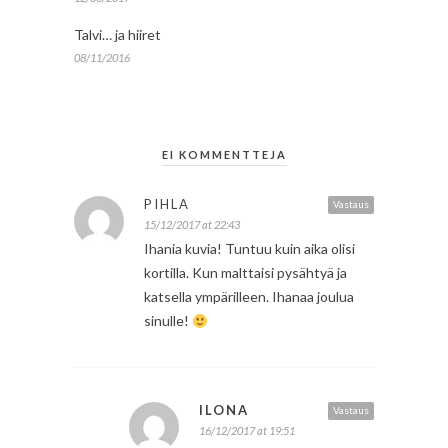
Talvi… ja hiiret
08/11/2016
EI KOMMENTTEJA
PIHLA
Vastaus
15/12/2017 at 22:43
Ihania kuvia! Tuntuu kuin aika olisi
kortilla. Kun malttaisi pysähtyä ja
katsella ympärilleen. Ihanaa joulua
sinulle!
ILONA
Vastaus
16/12/2017 at 19:51