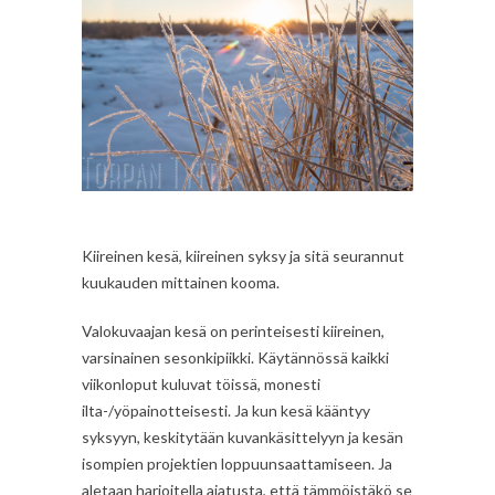
Kiireinen kesä, kiireinen syksy ja sitä seurannut
kuukauden mittainen kooma.
Valokuvaajan kesä on perinteisesti kiireinen,
varsinainen sesonkipiikki. Käytännössä kaikki
viikonloput kuluvat töissä, monesti
ilta-/yöpainotteisesti. Ja kun kesä kääntyy
syksyyn, keskitytään kuvankäsittelyyn ja kesän
isompien projektien loppuunsaattamiseen. Ja
aletaan harjoitella ajatusta, että tämmöistäkö se