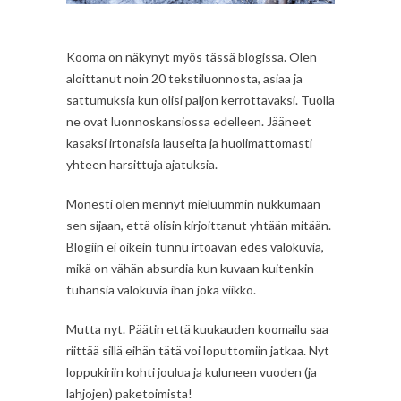
Kooma on näkynyt myös tässä blogissa. Olen
aloittanut noin 20 tekstiluonnosta, asiaa ja
sattumuksia kun olisi paljon kerrottavaksi. Tuolla
ne ovat luonnoskansiossa edelleen. Jääneet
kasaksi irtonaisia lauseita ja huolimattomasti
yhteen harsittuja ajatuksia.
Monesti olen mennyt mieluummin nukkumaan
sen sijaan, että olisin kirjoittanut yhtään mitään.
Blogiin ei oikein tunnu irtoavan edes valokuvia,
mikä on vähän absurdia kun kuvaan kuitenkin
tuhansia valokuvia ihan joka viikko.
Mutta nyt. Päätin että kuukauden koomailu saa
riittää sillä eihän tätä voi loputtomiin jatkaa. Nyt
loppukiriin kohti joulua ja kuluneen vuoden (ja
lahjojen) paketoimista!