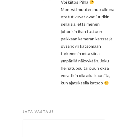
Voi kiitos Pihla
Monesti muuten nuo ulkona
otetut kuvat ovat juurikin
sellaisia, että menen
johonkin ihan tuttuun
paikkaan kameran kanssa ja
pysähdyn katsomaan
tarkemmin mitä siinä
ympärillä näkyykään. Joku
heinätupsu tai puun oksa
voivatkin olla aika kauniita,
kun ajatuksella katsoo
JÄTÄ VASTAUS