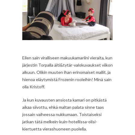
Eilen sain viralliseen makuukamariini vieraita, kun
järjestin Torpalla äiti&tytär-valokuvaukset viikon
alkuun. Olikin muuten ihan erinomaiset mallit, ja
hienoa eläytymistä Frozenin rooleihin! Minä sain
olla Kristoff.
Ja kun kuvausten ansiosta kamari on pitkästä
aikaa siivottu, ehkä maltan palata sinne taas
jossain vaiheessa nukkumaan. Toistaiseksi
jatkan tätä melkein-kuin-hotellissa-olisi-
kiertuetta vierashuoneen puolella.