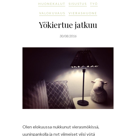
HUONEKALUT
SISUSTUS
TYÖ
VALOKUVAUS
VIERASHUONE
Yökiertue jatkuu
30/08/2016
Olen elokuussa nukkunut vierasmökissä,
uuninpankolla ja nyt viimeiset viisi yötä