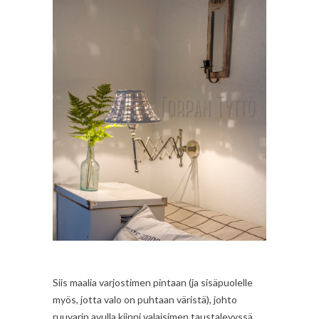
Siis maalia varjostimen pintaan (ja sisäpuolelle
myös, jotta valo on puhtaan väristä), johto
ruuvarin avulla kiinni valaisimen taustalevyssä