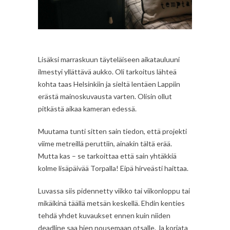
Lisäksi marraskuun täyteläiseen aikatauluuni
ilmestyi yllättävä aukko. Oli tarkoitus lähteä
kohta taas Helsinkiin ja sieltä lentäen Lappiin
erästä mainoskuvausta varten. Olisin ollut
pitkästä aikaa kameran edessä.
Muutama tunti sitten sain tiedon, että projekti
viime metreillä peruttiin, ainakin tältä erää.
Mutta kas – se tarkoittaa että sain yhtäkkiä
kolme lisäpäivää Torpalla! Eipä hirveästi haittaa.
Luvassa siis pidennetty viikko tai viikonloppu tai
mikäikinä täällä metsän keskellä. Ehdin kenties
tehdä yhdet kuvaukset ennen kuin niiden
deadline saa hien nousemaan otsalle. Ja korjata