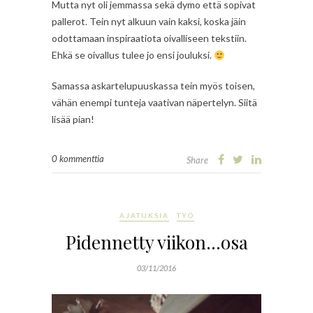
Mutta nyt oli jemmassa sekä dymo että sopivat
pallerot. Tein nyt alkuun vain kaksi, koska jäin
odottamaan inspiraatiota oivalliseen tekstiin.
Ehkä se oivallus tulee jo ensi jouluksi.
Samassa askartelupuuskassa tein myös toisen,
vähän enempi tunteja vaativan näpertelyn. Siitä
lisää pian!
0 kommenttia
Share
AJATUKSIA
TYÖ
Pidennetty viikon…osa
03/11/2016