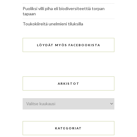
Puoliksi villi piha eli biodiversiteettiä torpan
tapaan
Toukokiireitä unelmieni tiluksilla
LÖYDÄT MYÖS FACEBOOKISTA
ARKISTOT
Arkistot
KATEGORIAT