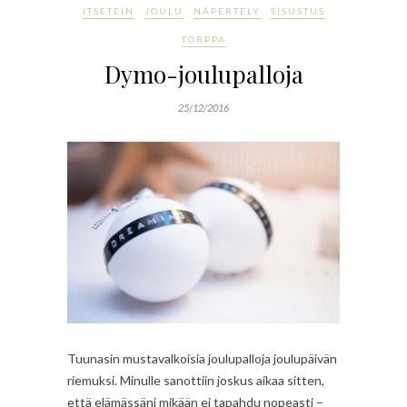
ITSETEIN
JOULU
NÄPERTELY
SISUSTUS
TORPPA
Dymo-joulupalloja
25/12/2016
Tuunasin mustavalkoisia joulupalloja joulupäivän
riemuksi. Minulle sanottiin joskus aikaa sitten,
että elämässäni mikään ei tapahdu nopeasti –