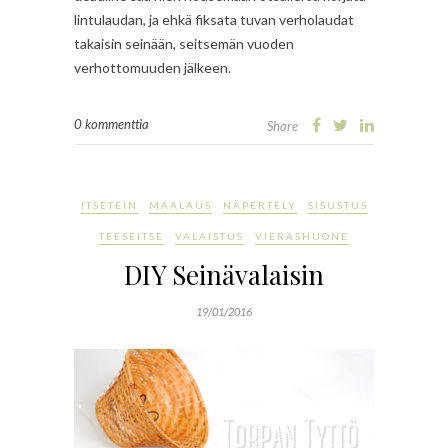
lintulaudan, ja ehkä fiksata tuvan verholaudat
takaisin seinään, seitsemän vuoden
verhottomuuden jälkeen.
0 kommenttia
Share
ITSETEIN
MAALAUS
NÄPERTELY
SISUSTUS
TEESEITSE
VALAISTUS
VIERASHUONE
DIY Seinävalaisin
19/01/2016