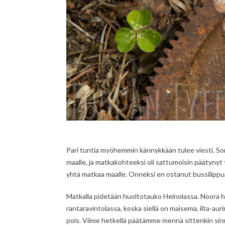
Pari tuntia myöhemmin kännykkään tulee viesti. So
maalle, ja matkakohteeksi oli sattumoisin päätynyt 
yhtä matkaa maalle. Onneksi en ostanut bussilippua 
Matkalla pidetään huoltotauko Heinolassa. Noora 
rantaravintolassa, koska siellä on maisema, ilta-a
pois. Viime hetkellä päätämme mennä sittenkin sin