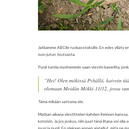
Jatkamme ABClle ruokaostoksille. En edes ylläty enä
ison jutun Joutsasta.
Puoli tuntia myöhemmin saan viestin kaverilta, jo
”
Hei! Olen mökissä Pyhällä, kaivoin tääll
olemaan Meidän Mökki 11/12, jossa sun 
Tämä mikään sattuma ole.
Matkan aikana viestittelen kahden ihmisen kanssa. 
kotoisin. Ja jos joskus, niin juuri tänä iltana voi o
jousi ja nuoli. En olekaan ennen ajatellut, mitä n