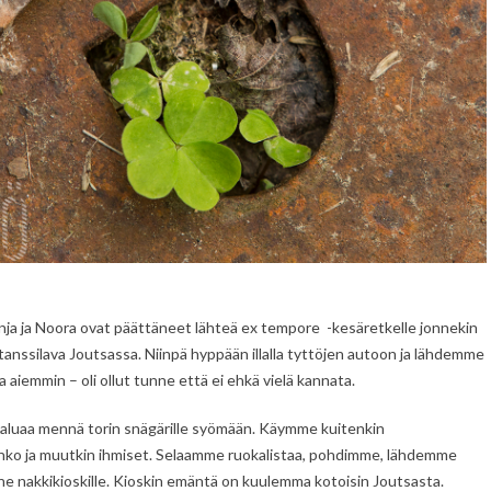
nja ja Noora ovat päättäneet lähteä ex tempore -kesäretkelle jonnekin
tanssilava Joutsassa. Niinpä hyppään illalla tyttöjen autoon ja lähdemme
aiemmin – oli ollut tunne että ei ehkä vielä kannata.
haluaa mennä torin snägärille syömään. Käymme kuitenkin
urinko ja muutkin ihmiset. Selaamme ruokalistaa, pohdimme, lähdemme
ne nakkikioskille. Kioskin emäntä on kuulemma kotoisin Joutsasta.