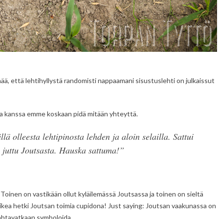
ä, että lehtihyllystä randomisti nappaamani sisustuslehti on julkaissut
nka kanssa emme koskaan pidä mitään yhteyttä.
ä olleesta lehtipinosta lehden ja aloin selailla. Sattui
juttu Joutsasta. Hauska sattuma!
”
Toinen on vastikään ollut kyläilemässä Joutsassa ja toinen on sieltä
lla oikea hetki Joutsan toimia cupidona! Just saying: Joutsan vaakunassa on
e mahtavatkaan symboloida…